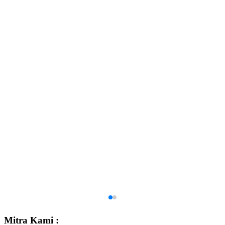
Mitra Kami :