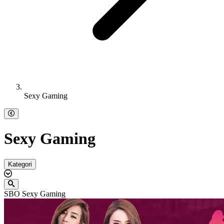
Sexy Gaming
Sexy Gaming
Kategori
SBO Sexy Gaming