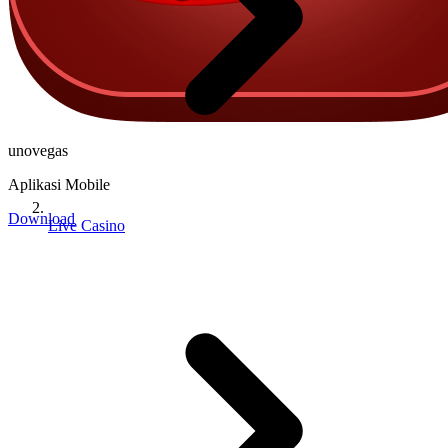
unovegas
Aplikasi Mobile
Download
Live Casino