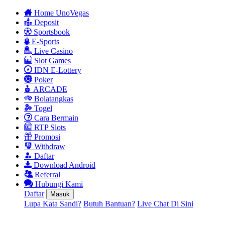
Home UnoVegas
Deposit
Sportsbook
E-Sports
Live Casino
Slot Games
IDN E-Lottery
Poker
ARCADE
Bolatangkas
Togel
Cara Bermain
RTP Slots
Promosi
Withdraw
Daftar
Download Android
Referral
Hubungi Kami
Daftar
Masuk
Lupa Kata Sandi?
Butuh Bantuan?
Live Chat Di Sini