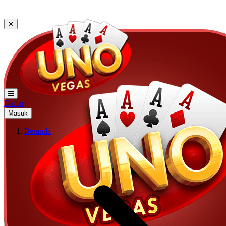
✕
Daftar
Masuk
Beranda